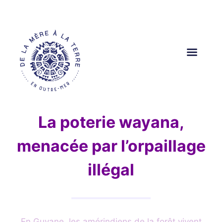
Aller
au
contenu
La poterie wayana,
menacée par l’orpaillage
illégal
En Guyane, les amérindiens de la forêt vivent