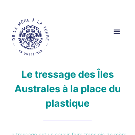
Aller
au
contenu
Le tressage des Îles
Australes à la place du
plastique
Le tressage est un savoir-faire transmis de mère