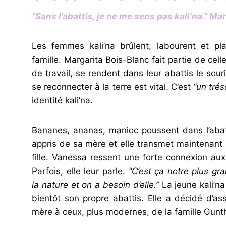
“Sans l’abattis, je ne me sens pas kali’na.”
Mar
Les femmes kali’na brûlent, labourent et pla
famille. Margarita Bois-Blanc fait partie de cel
de travail, se rendent dans leur abattis le souri
se reconnecter à la terre est vital. C’est
“un trés
identité kali’na.
Bananes, ananas, manioc poussent dans l’abatt
appris de sa mère et elle transmet maintenant
fille. Vanessa ressent une forte connexion aux 
Parfois, elle leur parle.
“C’est ça notre plus gr
la nature et on a besoin d’elle.”
La jeune kali’na
bientôt son propre abattis. Elle a décidé d’as
mère à ceux, plus modernes, de la famille Gunt