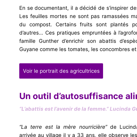
En se documentant, il a décidé de s’inspirer d
Les feuilles mortes ne sont pas ramassées ma
du compost. Certains fruits sont plantés p
d’autres… Ces pratiques empruntées à l’agrofor
famille Gunther d’enrichir son abattis d’esp
Guyane comme les tomates, les concombres e
Voir le portrait des agricultrices
Un outil d’autosuffisance al
“L’abattis est l’avenir de la femme.”
Lucinda G
“La terre est la mère nourricière”
de Lucind
arrivée au village il y a 33 ans, elle observe l