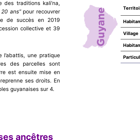
des traditions kali’na,
Territo
 20 ans”
pour recouvrer
née de succès en 2019
Habitan
cession collective et 39
Village
Habitan
 l’abattis, une pratique
Particul
bres des parcelles sont
rre est ensuite mise en
reprenne ses droits. En
coles guyanaises sur 4.
 ses ancêtres