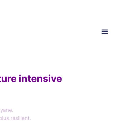
lture intensive
uyane.
lus résilient.