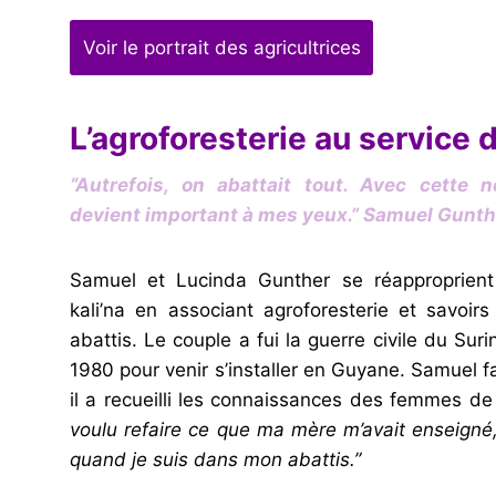
Voir le portrait des agricultrices
L’agroforesterie au service d
“Autrefois, on abattait tout. Avec cette n
devient important à mes yeux.”
Samuel Gunth
Samuel et Lucinda Gunther se réapproprient l
kali’na en associant agroforesterie et savoirs
abattis. Le couple a fui la guerre civile du Sur
1980 pour venir s’installer en Guyane. Samuel fa
il a recueilli les connaissances des femmes de 
voulu refaire ce que ma mère m’avait enseigné,
quand je suis dans mon abattis.”