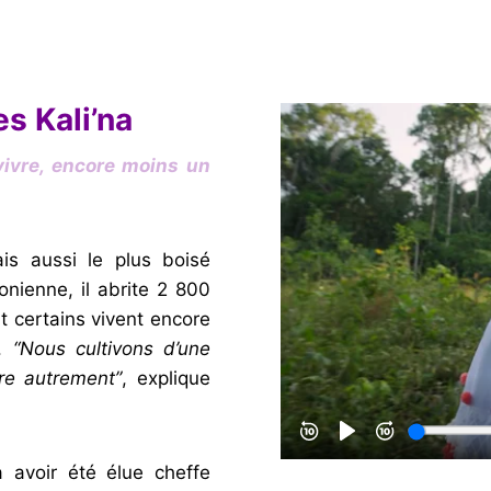
es Kali’na
vivre, encore moins un
is aussi le plus boisé
nienne, il abrite 2 800
nt certains vivent encore
e.
“Nous cultivons d’une
re autrement”
, explique
 avoir été élue cheffe