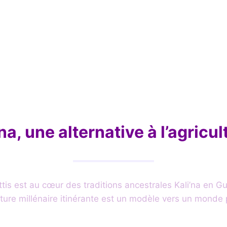
’na, une alternative à l’agricu
ttis est au cœur des traditions ancestrales Kali’na en G
ture millénaire itinérante est un modèle vers un monde p