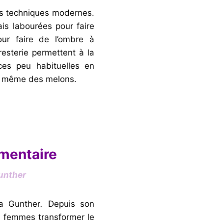
es techniques modernes.
is labourées pour faire
our faire de l’ombre à
esterie permettent à la
èces peu habituelles en
t même des melons.
imentaire
unther
a Gunther
.
Depuis son
es femmes transformer le